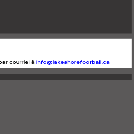
par courriel à
info@lakeshorefootball.ca